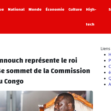
que
National
Monde
Économie
Culture
High-
S
tech
Liens 
annouch représente le roi
P
C
e sommet de la Commission
é
u Congo
Q
A