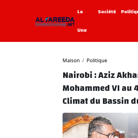
La
Société
Politi
Une
Maison
Politique
Nairobi : Aziz Akh
Mohammed VI au 4
Climat du Bassin d