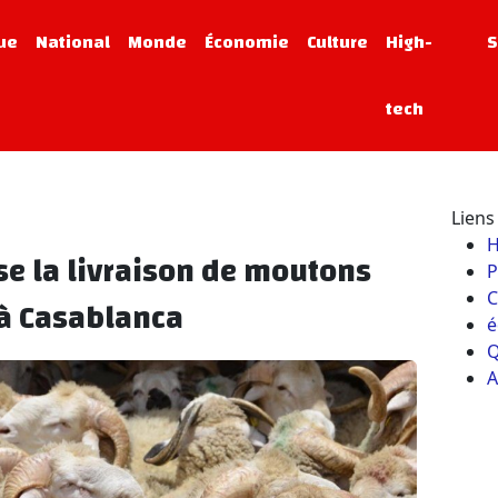
que
National
Monde
Économie
Culture
High-
S
tech
Liens 
e la livraison de moutons
P
C
 à Casablanca
é
Q
A