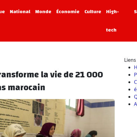
que
National
Monde
Économie
Culture
High-
S
tech
Liens 
transforme la vie de 21 000
P
C
las marocain
é
Q
A