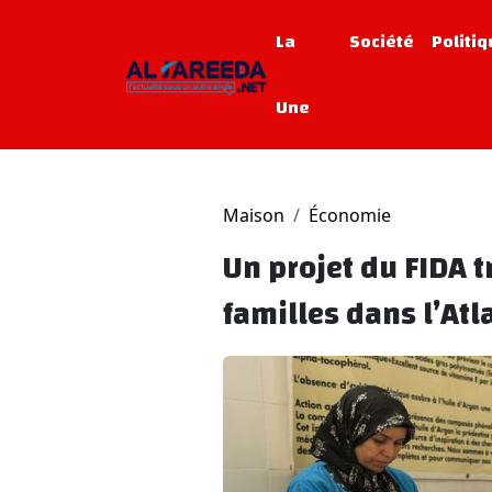
La
Société
Politi
Une
Maison
Économie
Un projet du FIDA 
familles dans l’At