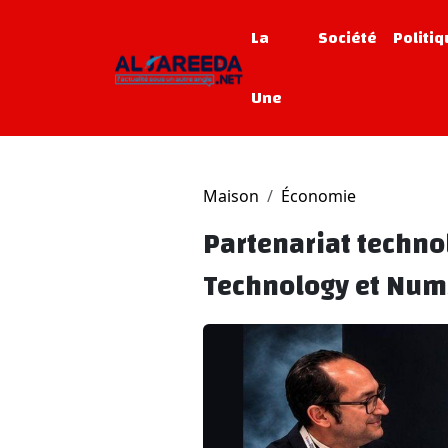
La
Société
Politi
Une
Maison
Économie
Partenariat techno
Technology et Num