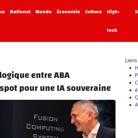
que
National
Monde
Économie
Culture
High-
S
tech
Liens 
logique entre ABA
P
C
spot pour une IA souveraine
é
Q
A