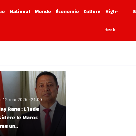
que
National
Monde
Économie
Culture
High-
S
tech
i 12 mai 2026 - 21:00
ay Rana : L’Inde
sidère le Maroc
me un..