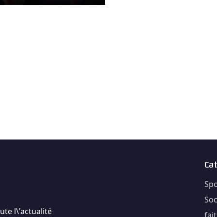
Ca
Spo
Soc
te l\'actualité
fai