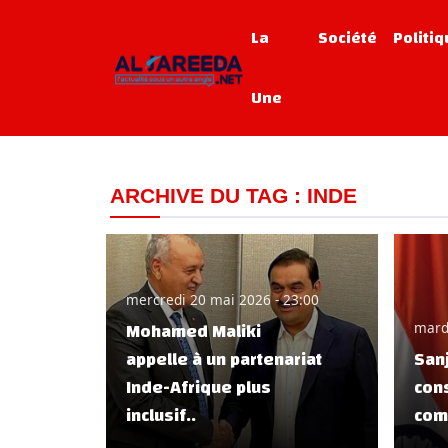
La
Société
Politi
Une
ARCHIVE DU TAG : INDE
mercredi 20 mai 2026 - 23:00
Mohamed Maliki
mard
appelle à un partenariat
Sanj
Inde-Afrique plus
con
inclusif..
com