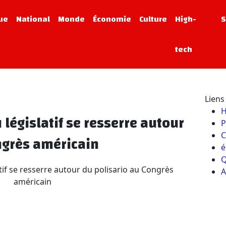
que
National
Monde
Économie
Culture
High-
S
tech
Liens 
 législatif se resserre autour
P
C
ngrès américain
é
Q
A