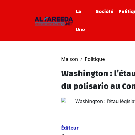
La
Société
Politi
Une
Maison
Politique
Washington : l’étau
du polisario au Co
Éditeur