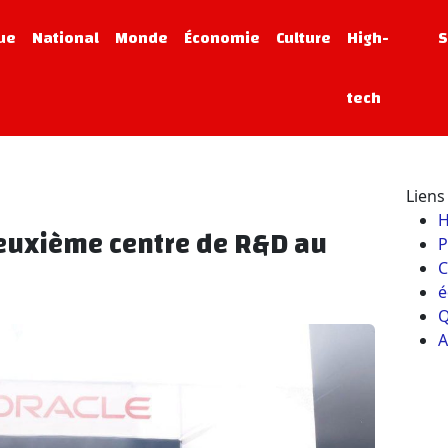
que
National
Monde
Économie
Culture
High-
S
tech
Liens 
deuxième centre de R&D au
P
C
é
Q
A