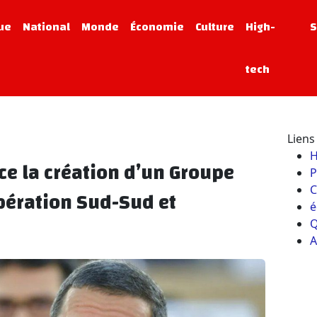
que
National
Monde
Économie
Culture
High-
S
tech
Liens 
e la création d’un Groupe
P
C
pération Sud-Sud et
é
Q
A