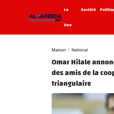
La
Société
Politi
Une
Maison
National
Omar Hilale annonc
des amis de la coo
triangulaire