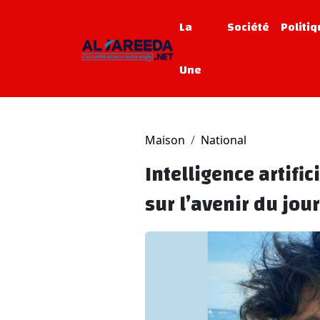
La
Société
Politi
Une
Maison
National
Intelligence artific
sur l’avenir du jo