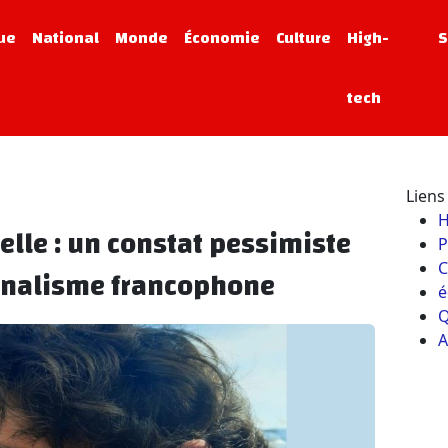
que
National
Monde
Économie
Culture
High-
S
tech
Liens 
ielle : un constat pessimiste
P
C
urnalisme francophone
é
Q
A