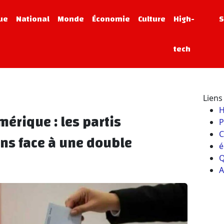
que
National
Monde
Économie
Culture
High-
S
tech
Liens 
érique : les partis
P
C
ns face à une double
é
Q
A