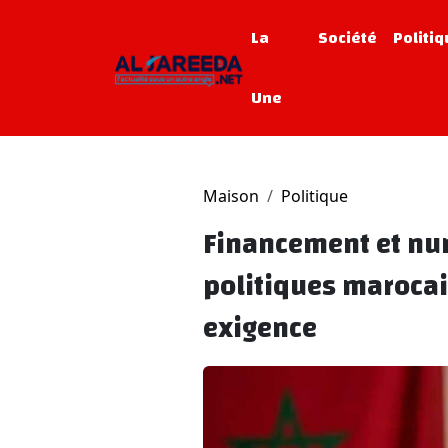
La
Société
Politi
Une
Maison
Politique
Financement et num
politiques marocai
exigence