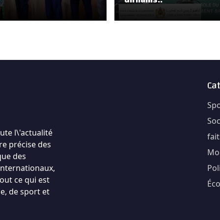
Ca
Spo
Soc
te l\'actualité
fai
re précise des
Mo
que des
internationaux,
Pol
out ce qui est
Éc
e, de sport et