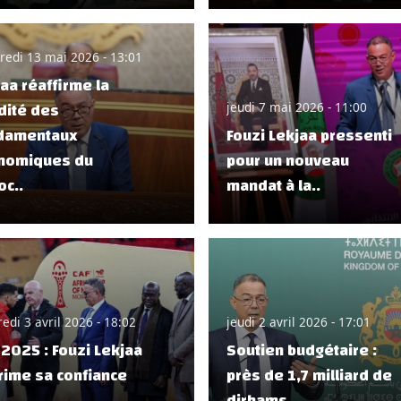
redi 13 mai 2026 - 13:01
aa réaffirme la
dité des
jeudi 7 mai 2026 - 11:00
damentaux
Fouzi Lekjaa pressenti
nomiques du
pour un nouveau
c..
mandat à la..
edi 3 avril 2026 - 18:02
jeudi 2 avril 2026 - 17:01
2025 : Fouzi Lekjaa
Soutien budgétaire :
rime sa confiance
près de 1,7 milliard de
dirhams..