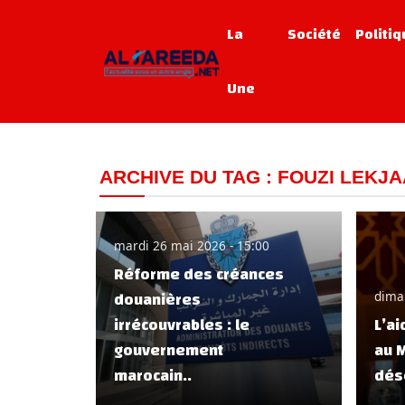
La
Société
Politi
Une
ARCHIVE DU TAG : FOUZI LEKJA
mardi 26 mai 2026 - 15:00
Réforme des créances
douanières
dima
irrécouvrables : le
L’ai
gouvernement
au 
marocain..
dés