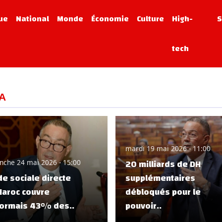
que
National
Monde
Économie
Culture
High-
S
tech
A
mardi 19 mai 2026 - 11:00
20 milliards de DH
nche 24 mai 2026 - 15:00
de sociale directe
supplémentaires
Maroc couvre
débloqués pour le
ormais 43% des..
pouvoir..