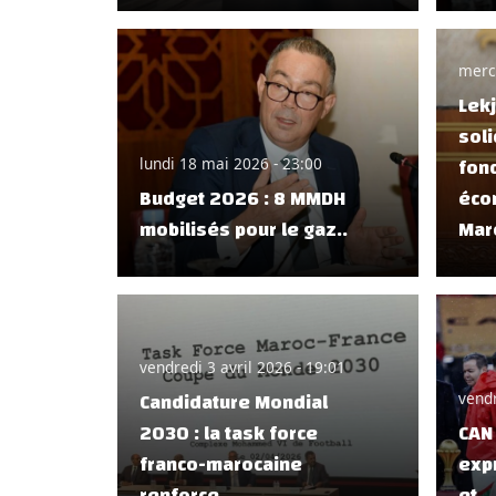
merc
Lekj
soli
fon
lundi 18 mai 2026 - 23:00
Budget 2026 : 8 MMDH
éco
mobilisés pour le gaz..
Maro
vendredi 3 avril 2026 - 19:01
Candidature Mondial
vendr
2030 : la task force
CAN 
franco-marocaine
exp
renforce..
et..